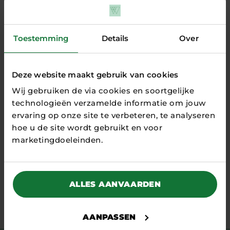
Toestemming
Details
Over
23 APRIL 2026
Deze website maakt gebruik van cookies
“Slim focussen op de fase waar we
Wij gebruiken de via cookies en soortgelijke
in zitten”
technologieën verzamelde informatie om jouw
INTERVIEWS
ervaring op onze site te verbeteren, te analyseren
In minder dan één minuut een hartfilmpje
hoe u de site wordt gebruikt en voor
maken, gewoon bij de huisarts, de assistent, of
marketingdoeleinden.
bij de patiënt thuis. Dat...
alle artikelen
ALLES AANVAARDEN
Stay tuned
AANPASSEN