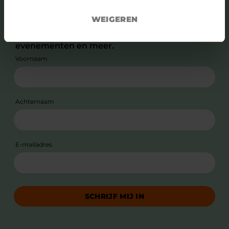
WEIGEREN
Schrijf je in voor onze nieuwsbrief en blijf op
de hoogte van nieuws, verhalen, relevante
evenementen en meer.
Voornaam
Achternaam
E-mailadres
SCHRIJF MIJ IN