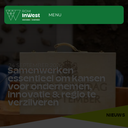
MENU
24 SEPTEMBER 2024
Samenwerken
essentieel om kansen
voor ondernemen,
innovatie & regio te
verzilveren
NIEUWS