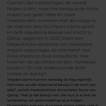
Claimen dat investeringen de wereld
helpen is één, maar hoe bewijs je de échte
impact van geld? Meer en meer
investeerders worstelen met die vraag nu
de roep om data bij impact-claims groeit
en zelfs regulering daarop van kracht is.
Qdrop, opgericht in 2023, levert een
toegankelijke oplossing voor betaalbare
impact-rapportages als alternatief voor
Excel-sheets en dure consultants. Hoe
kwamen de oprichters tot een marktklaar
product? En hoe ondersteunde ROM
InWest ze daarbij?
“Impact-claims kunnen vandaag de dag eigenlijk
niet meer zonder bijkomend bewijs in de vorm van
data”, vertelt medeoprichter Annemieke Teune van
Qdrop. “Heb je dat bewijs niet, dan kun je al snel de
verdenking van greenwashing
op je krijgen.
Organisaties met een duurzame missie willen vaak al