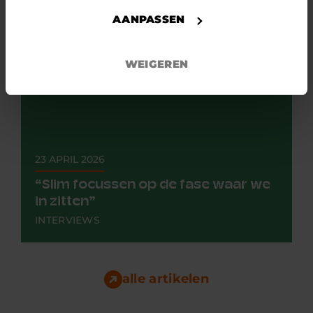
AANPASSEN
WEIGEREN
23 APRIL 2026
“Slim focussen op de fase waar we
in zitten”
INTERVIEWS
In minder dan één minuut een hartfilmpje
maken, gewoon bij de huisarts, de assistent, of
bij de patiënt thuis. Dat...
alle artikelen