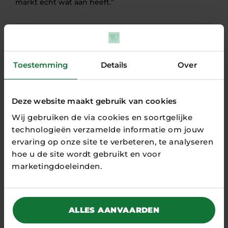
markt écht wat aan heeft.”
Jorn Eiting van Liempt
Business Developer Digitalisering
Toestemming
Details
Over
NEEM CONTACT OP
Deze website maakt gebruik van cookies
Wij gebruiken de via cookies en soortgelijke
technologieën verzamelde informatie om jouw
GERELATEERDE
ervaring op onze site te verbeteren, te analyseren
INSPIRATIE
hoe u de site wordt gebruikt en voor
marketingdoeleinden.
ALLES AANVAARDEN