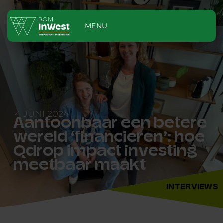
MENU
4 JUNI 2024
Aantoonbaar een betere
wereld ‘financieren’: hoe
Qdrop impact investing
meetbaar maakt
INTERVIEWS