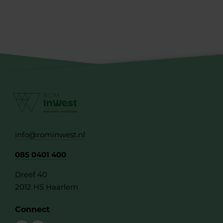
info@rominwest.nl
085 0401 400
Dreef 40
2012 HS Haarlem
Connect