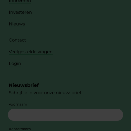
Innoveren
Investeren
Nieuws
Contact
Veelgestelde vragen
Login
Nieuwsbrief
Schrijf je in voor onze nieuwsbrief
Voornaam
Achternaam