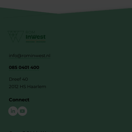
info@rominwest.nl
085 0401 400
Dreef 40
2012 HS Haarlem
Connect