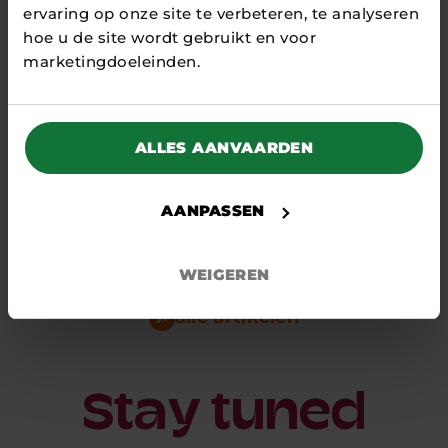
ervaring op onze site te verbeteren, te analyseren
hoe u de site wordt gebruikt en voor
marketingdoeleinden.
17 APRIL 2026
ALLES AANVAARDEN
Samenwerking rond Thorizon
brengt demonstratiereactor naar
Petten
AANPASSEN
NIEUWS
Thorizon, EPZ, NRG PALLAS, de provincies
WEIGEREN
Zeeland en Noord-Holland, Impuls Zeeland,
ROM InWest en Invest-NL hebben vandaag een
alle artikelen
Memorandum van...
Stay tuned