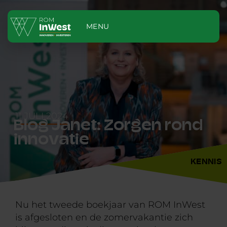
MENU
11 JULI 2024
Blog Janet: Zorgen rond
innovatie
KENNIS
Nu het tweede boekjaar van ROM InWest
is afgesloten en de zomervakantie zich