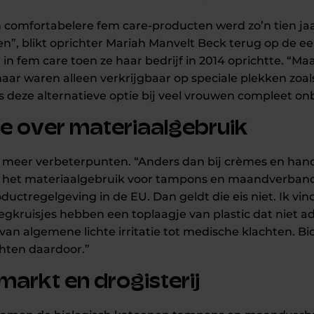
comfortabelere fem care-producten werd zo’n tien jaa
, blikt oprichter Mariah Manvelt Beck terug op de eers
n fem care toen ze haar bedrijf in 2014 oprichtte. “
ar waren alleen verkrijgbaar op speciale plekken zoals
 deze alternatieve optie bij veel vrouwen compleet on
e over materiaalgebruik
 meer verbeterpunten. “Anders dan bij crèmes en han
er het materiaalgebruik voor tampons en maandverband
ctregelgeving in de EU. Dan geldt die eis niet. Ik vind
gkruisjes hebben een toplaagje van plastic dat niet ad
 van algemene lichte irritatie tot medische klachten. 
chten daardoor.”
markt en drogisterij