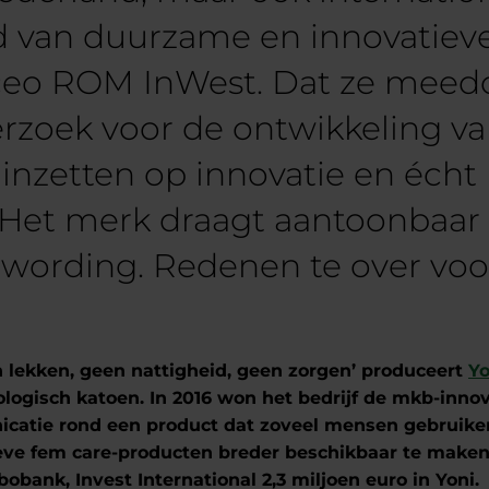
d van duurzame en innovatiev
, ceo ROM InWest. Dat ze mee
rzoek voor de ontwikkeling v
 inzetten op innovatie en éch
“Het merk draagt aantoonbaar 
ording. Redenen te over voor
 lekken, geen nattigheid, geen zorgen’ produceert
Yo
ogisch katoen. In 2016 won het bedrijf de mkb-innov
atie rond een product dat zoveel mensen gebruiken.
eve fem care-producten breder beschikbaar te make
ank, Invest International 2,3 miljoen euro in Yoni.