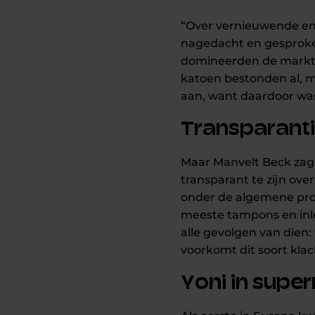
“Over vernieuwende en 
nagedacht en gesproken”
domineerden de markt i
katoen bestonden al, ma
aan, want daardoor was
Transparanti
Maar Manvelt Beck zag
transparant te zijn ov
onder de algemene produ
meeste tampons en inle
alle gevolgen van dien:
voorkomt dit soort kla
Yoni in super