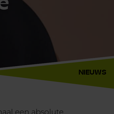
e
NIEUWS
onaal een absolute