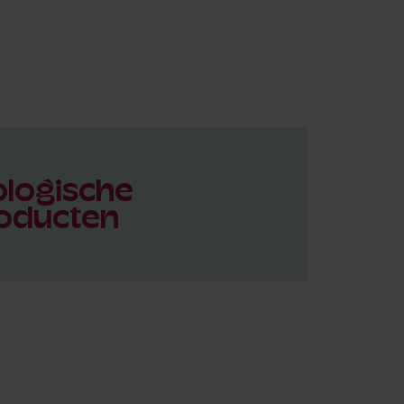
ologische
oducten