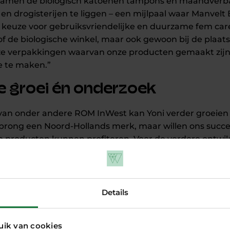
kwamen de biologisch katoenen tampons en maandverba
drogisterijen te liggen – een mijlpaal waar Manvelt Be
de keuze voor gebruiksvriendelijke en duurzame fem c
 of de biologische winkel, maar ook gewoon bij de plaat
nze verpakkingen waarvan onze producten gemaakt zij
e te maken.”
le groei én onderzoek
 van onder andere ROM InWest kan Yoni verder groeien
sprong een Noord-Hollands merk, maar willen ons succ
producten kunnen profiteren. Voor de verdere ontwikk
ijvoorbeeld met duurzame menstruatiecups en probiotic
ije Universiteit aan wetenschappelijk onderzoek naar
lij met de ontvangen financiering. Met ROM InWest he
ke rendement, een gezond milieu en gendergelijkheid n
Details
in Yoni van ROM InWest
uik van cookies