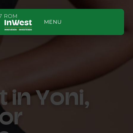
MENU
 in Yoni,
or