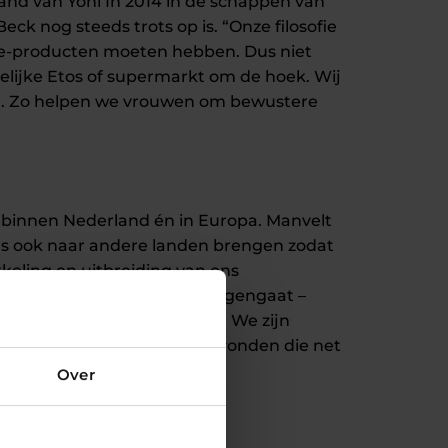
nd van Yoni In 2014 in de schappen van
ck nog steeds trots op is. “Onze filosofie
are-producten moeten hebben. Dus niet
selijke Etos of supermarkt om de hoek. Wij
n. Zo helpen we vrouwen om bewustere
 binnen Nederland én in Europa. Manvelt
es ook naar andere landen brengen zodat
eling en uitbreiding van ons
a die vaginale infecties tegengaat –
 gezondheid van de vagina. We zijn
bben we ook een partner gevonden die net
astreeft.”
Over