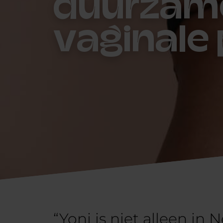
duurzam
vaginale
“Yoni is niet alleen in