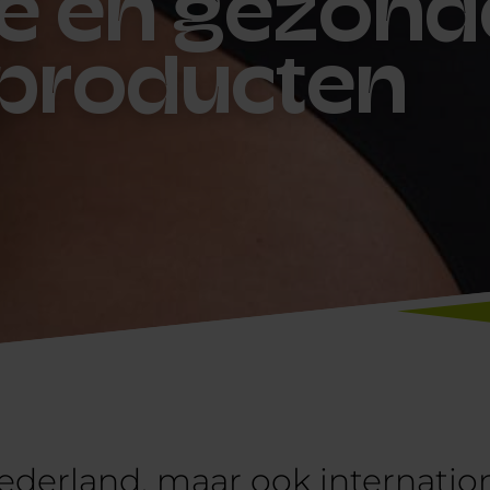
e en gezond
 producten
 Nederland, maar ook internati