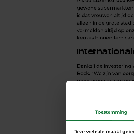
Als eerste in Europa 
gewone supermarkten en 
is dat vrouwen altijd 
alleen in de grote stad
vermelden altijd op o
keuzes binnen fem car
Internationa
Dankzij de investering
Beck: “We zijn van oor
meer vrouwen van onze 
productassortiment – b
werken we samen met Vr
trouwens niet alleen b
als wij maatschappelij
Toestemming
Investering 
Deze website maakt gebr