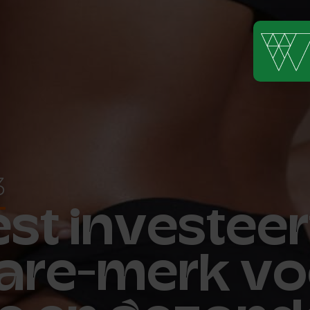
3
t investeert
care-merk vo