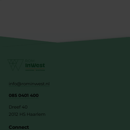
info@rominwest.nl
085 0401 400
Dreef 40
2012 HS Haarlem
Connect