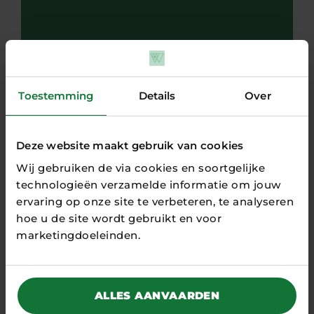
Toestemming
Details
Over
11 JUNI 2026
Deze website maakt gebruik van cookies
Root Sustainability breidt eerder
Wij gebruiken de via cookies en soortgelijke
opgehaalde financieringsronde
technologieën verzamelde informatie om jouw
van € 1 mio verder uit bij ROM
ervaring op onze site te verbeteren, te analyseren
InWest
hoe u de site wordt gebruikt en voor
NIEUWS
marketingdoeleinden.
De investering van ROM InWest is een extensie
van een eerdere investeringsronde in
december 2025, geleid door Borski Fund en...
alle artikelen
ALLES AANVAARDEN