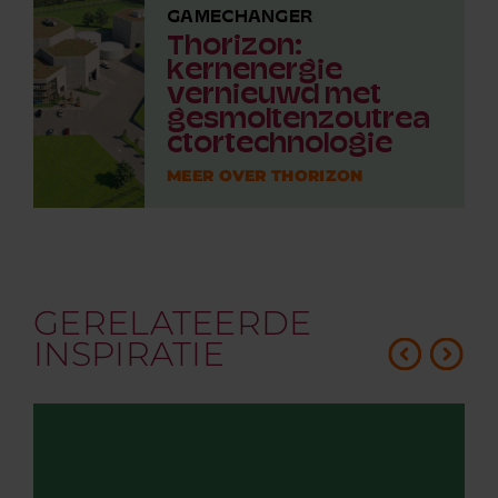
GAMECHANGER
Thorizon:
kernenergie
vernieuwd met
gesmoltenzoutrea
ctortechnologie
MEER OVER THORIZON
GERELATEERDE
INSPIRATIE