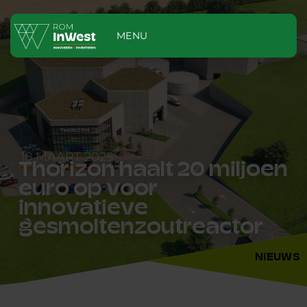
MENU
18 MAART 2025
Thorizon haalt 20 miljoen
euro op voor
innovatieve
gesmoltenzoutreactor
NIEUWS