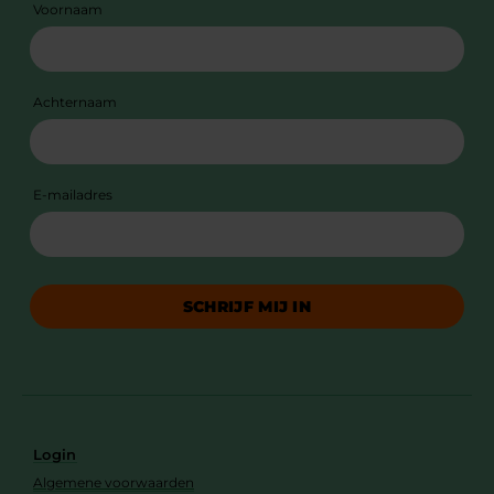
Voornaam
Achternaam
E-mailadres
SCHRIJF MIJ IN
Login
Algemene voorwaarden