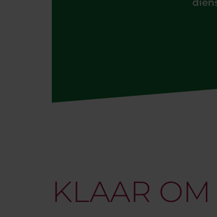
dien
KLAAR OM