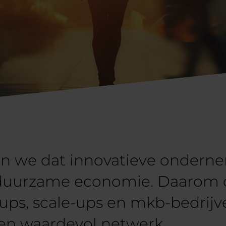
n we dat innovatieve ondernem
n duurzame economie. Daarom 
ups, scale-ups en mkb-bedrijv
een waardevol netwerk.