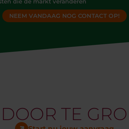
sten die de markt veranderen
NEEM VANDAAG NOG CONTACT OP!
 DOOR TE GRO
Start nu jouw aanvraag