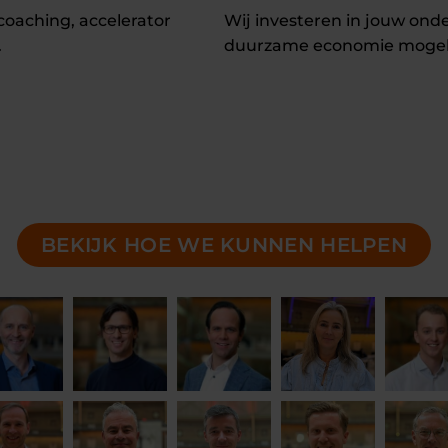
-coaching, accelerator
Wij investeren in jouw on
.
duurzame economie mogeli
BEKIJK HOE WE KUNNEN HELPEN