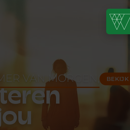
MER VAN MORGEN,
BEKIJ
steren
jou