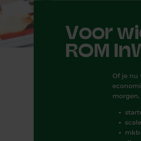
Voor wi
ROM In
Of je nu
economie
morgen. 
star
scal
mkb-