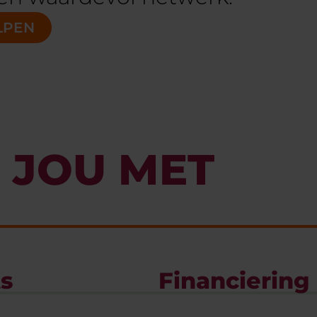
LPEN
 JOU MET
ts
Financiering