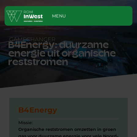
MENU
GAMECHANGER
B4Energy: duurzame
energie uit organische
reststromen
B4Energy
Missie:
Organische reststromen omzetten in groen
gas voor duurzame energie voor vele Noord-