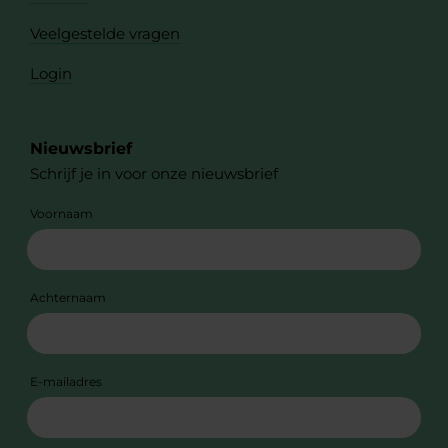
Veelgestelde vragen
Login
Nieuwsbrief
Schrijf je in voor onze nieuwsbrief
Voornaam
Achternaam
E-mailadres