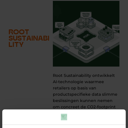
ROOT
SUSTAINABI
LITY
Root Sustainability ontwikkelt
a
AI-technologie waarmee
retailers op basis van
productspecifieke data slimme
beslissingen kunnen nemen
or
om concreet de CO2-footprint
in hun leveranciersketen te
verlagen. Versnipperde data
wordt snel en efficiënt...