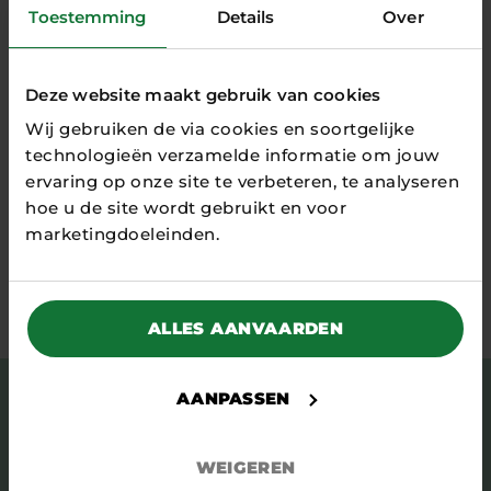
Toestemming
Details
Over
LEES MEER
Deze website maakt gebruik van cookies
Wij gebruiken de via cookies en soortgelijke
alle gamechangers
technologieën verzamelde informatie om jouw
ervaring op onze site te verbeteren, te analyseren
hoe u de site wordt gebruikt en voor
marketingdoeleinden.
Stay tuned
ALLES AANVAARDEN
AANPASSEN
Schrijf je in voor onze nieuwsbrief en blijf op
de hoogte van nieuws, verhalen, relevante
evenementen en meer.
WEIGEREN
Voornaam