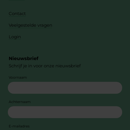
Contact
Veelgestelde vragen
Login
Nieuwsbrief
Schrijf je in voor onze nieuwsbrief
Voornaam
Achternaam
E-mailadres